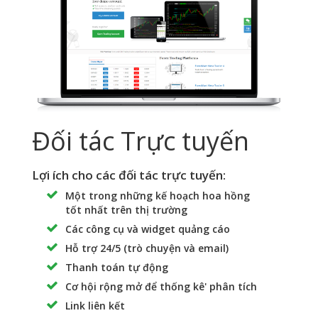
Đối tác Trực tuyến
Lợi ích cho các đối tác trực tuyến:
Một trong những kế hoạch hoa hồng
tốt nhất trên thị trường
Các công cụ và widget quảng cáo
Hỗ trợ 24/5 (trò chuyện và email)
Thanh toán tự động
Cơ hội rộng mở để thống kê' phân tích
Link liên kết