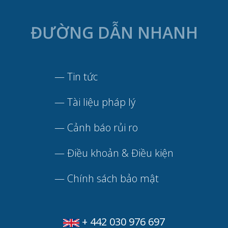
ĐƯỜNG DẪN NHANH
—
Tin tức
—
Tài liệu pháp lý
—
Cảnh báo rủi ro
—
Điều khoản & Điều kiện
—
Chính sách bảo mật
+ 442 030 976 697