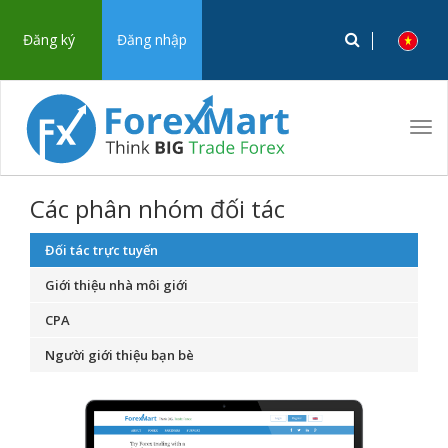
Đăng ký
Đăng nhập
Tog
navi
Các phân nhóm đối tác
Đối tác trực tuyến
Giới thiệu nhà môi giới
CPA
Người giới thiệu bạn bè