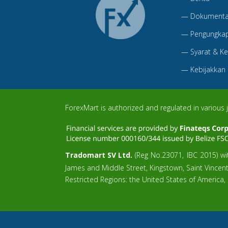
—
Dokumentas
—
Pengungkap
—
Syarat & K
—
Kebijakkan
ForexMart is authorized and regulated in various j
Tradomart SV Ltd.
(Reg No.23071, IBC 2015) wit
James and Middle Street, Kingstown, Saint Vincen
Restricted Regions: the United States of America,