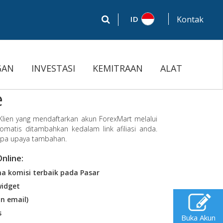
ID
Kontak
GAN
INVESTASI
KEMITRAAN
ALAT
e
 Klien yang mendaftarkan akun ForexMart melalui
tomatis ditambahkan kedalam link afiliasi anda.
anpa upaya tambahan.
nline:
na komisi terbaik pada Pasar
widget
n email)
s
Buka Akun