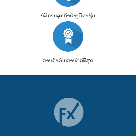
ບໍລິການລູກຄ້າຢ່າງມືອາຊີບ
ການດຳເນີນການທີ່ດີທີ່ສຸດ