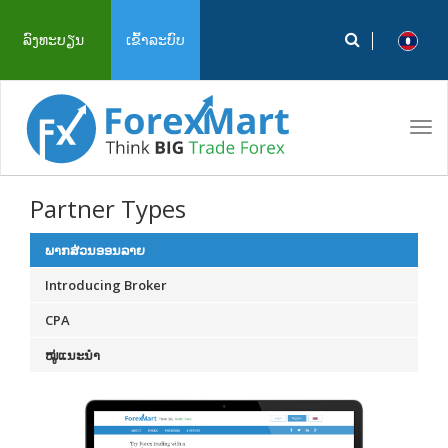
ລົງທະບຽນ
ເຂົ້າລະບົບ
Tog
navi
Partner Types
ພາກສ່ວນອອນລາຍ
Introducing Broker
CPA
ໝູ່ແນະນໍາ