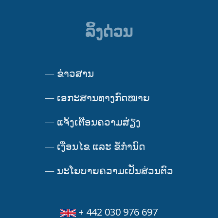
ລິ້ງດ່ວນ
—
ຂ່າວສານ
—
ເອກະສານທາງກົດໝາຍ
—
ແຈ້ງເຕືອນຄວາມສ່ຽງ
—
ເງື່ອນໄຂ ແລະ ຂໍ້ກໍານົດ
—
ນະໂຍບາຍຄວາມເປັນສ່ວນຕົວ
+ 442 030 976 697