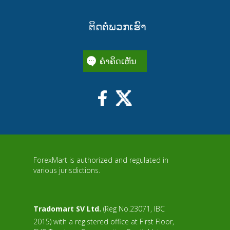
ຕິດຕໍ່ພວກເຮົາ
ຄໍາຄິດເຫັນ
ForexMart is authorized and regulated in
various jurisdictions.
Tradomart SV Ltd.
(Reg No.23071, IBC
2015) with a registered office at First Floor,