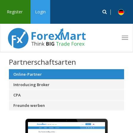
Register
Login
Tog
navi
Partnerschaftsarten
Online-Partner
Introducing Broker
CPA
Freunde werben