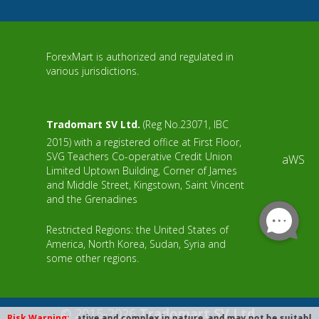
ForexMart is authorized and regulated in
various jurisdictions.
Tradomart SV Ltd.
(Reg No.23071, IBC
2015) with a registered office at First Floor,
SVG Teachers Co-operative Credit Union
aWS
Limited Uptown Building, Corner of James
and Middle Street, Kingstown, Saint Vincent
and the Grenadines
Restricted Regions: the United States of
America, North Korea, Sudan, Syria and
some other regions.
© 2015-2026
Tradomart SV Ltd.
highly speculative and complex in nature, and may not be suitable for 
Risk Warning: