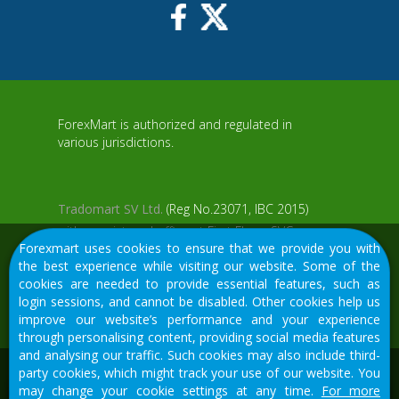
ForexMart is authorized and regulated in
various jurisdictions.
Tradomart SV Ltd.
(Reg No.23071, IBC 2015)
with a registered office at First Floor, SVG
Forexmart uses cookies to ensure that we provide you with
Teachers Co-operative Credit Union Limited
aWS
the best experience while visiting our website. Some of the
Uptown Building, Corner of James and
cookies are needed to provide essential features, such as
Middle Street, Kingstown, Saint Vincent and
login sessions, and cannot be disabled. Other cookies help us
the Grenadines
improve our website’s performance and your experience
through personalising content, providing social media features
Restricted Regions: the United States of
and analysing our traffic. Such cookies may also include third-
America, North Korea, Sudan, Syria and
We would like to warn you that there are many scammers in
party cookies, which might track your use of our website. You
some other regions.
the financial sector, do not provide your data except for
may change your cookie settings at any time.
For more