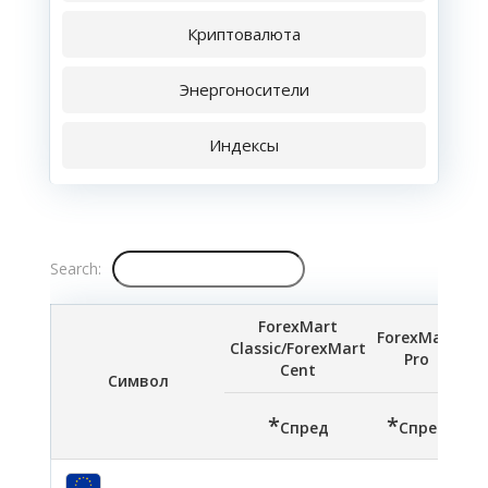
Криптовалюта
Энергоносители
Индексы
Search:
ForexMart
ForexMart
Classic/ForexMart
Pro
Cent
Символ
*
*
*
Спред
Спред