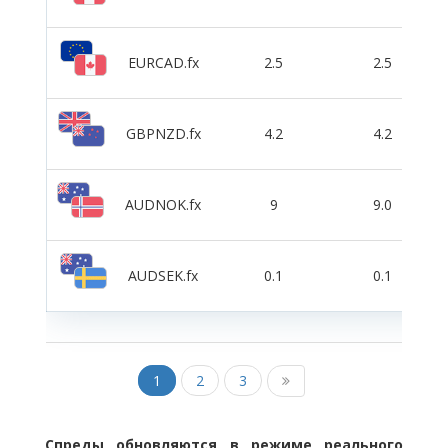
EURCAD.fx
2.5
2.5
GBPNZD.fx
4.2
4.2
AUDNOK.fx
9
9.0
AUDSEK.fx
0.1
0.1
1
2
3
Спреды обновляются в режиме реального