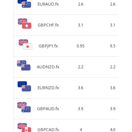
EURAUD.fx
2.6
2.6
GBPCHF.fx
3.1
3.1
GBPJPY.fx
0.95
9.5
AUDNZD.fx
2.2
2.2
EURNZD.fx
3.6
3.6
GBPAUD.fx
3.9
3.9
GBPCAD.fx
4
4.0