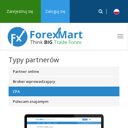
Zarejestruj się
Zaloguj się
Tog
navi
Typy partnerów
Partner online
Broker wprowadzający
CPA
Polecam znajomym