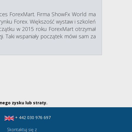
kces ForexMart. Firma ShowFx World ma
rynku Forex. Większość wystaw i szkoleń
oczątku w 2015 roku ForexMart otrzymał
ji. Taki wspaniały początek mówi sam za
nego zysku lub straty.
+ 442 030 976 697
Skontaktuj się z