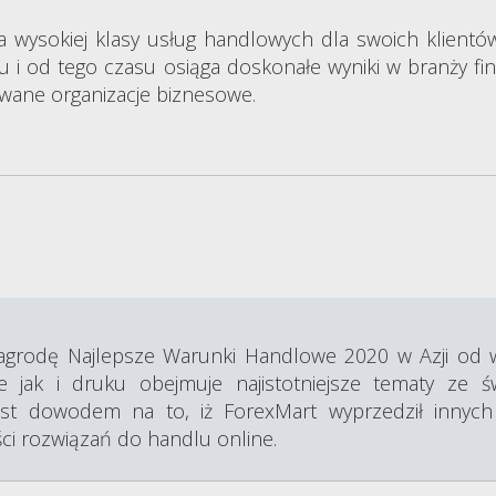
a wysokiej klasy usług handlowych dla swoich klient
u i od tego czasu osiąga doskonałe wyniki w branży f
wane organizacje biznesowe.
agrodę Najlepsze Warunki Handlowe 2020 w Azji od w
 jak i druku obejmuje najistotniejsze tematy ze św
jest dowodem na to, iż ForexMart wyprzedził innyc
ci rozwiązań do handlu online.