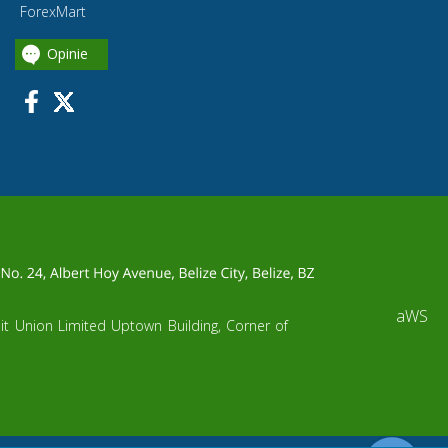
ForexMart
Opinie
aWS
dit Union Limited Uptown Building, Corner of