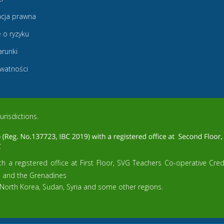
cja prawna
 o ryzyku
arunki
ywatności
urisdictions.
h a registered office at First Floor, SVG Teachers Co-operative Cre
t and the Grenadines
 North Korea, Sudan, Syria and some other regions.