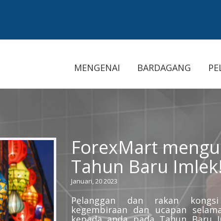
MENGENAI
BARDAGANG
PE
Pemberitahuan: S
telah dikemaskini
September, 22 2022
Pelanggan yang dihormati,Kami
beberapa perubahan dalam syarat
akaun «ForexMart Cents.Mulai 3 