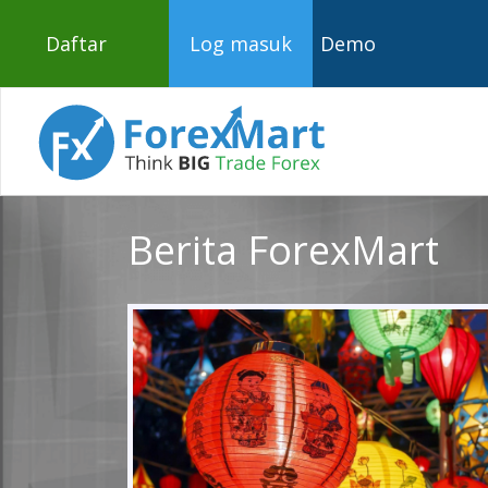
Daftar
Log masuk
Demo
Berita ForexMart