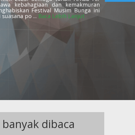
nts).*Sila pertimbangkan perubahan ini
haru mengikut strategi dagangan
ih Lanjut
 banyak dibaca