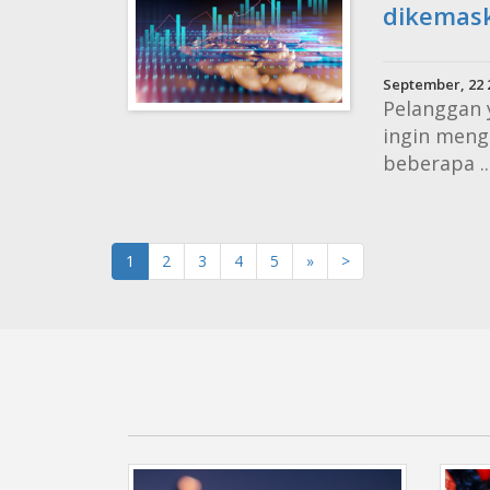
dikemask
September, 22 
Pelanggan 
ingin meng
beberapa ..
1
2
3
4
5
»
>