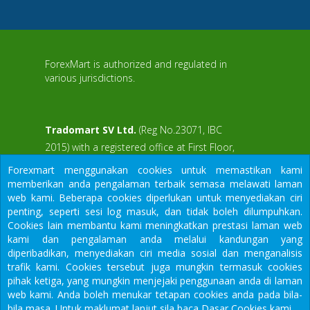
ForexMart is authorized and regulated in
various jurisdictions.
Tradomart SV Ltd.
(Reg No.23071, IBC
2015) with a registered office at First Floor,
SVG Teachers Co-operative Credit Union
aWS
Forexmart menggunakan cookies untuk memastikan kami
Limited Uptown Building, Corner of James
memberikan anda pengalaman terbaik semasa melawati laman
and Middle Street, Kingstown, Saint Vincent
web kami. Beberapa cookies diperlukan untuk menyediakan ciri
and the Grenadines
penting, seperti sesi log masuk, dan tidak boleh dilumpuhkan.
Cookies lain membantu kami meningkatkan prestasi laman web
Restricted Regions: the United States of
kami dan pengalaman anda melalui kandungan yang
America, North Korea, Sudan, Syria and
diperibadikan, menyediakan ciri media sosial dan menganalisis
some other regions.
trafik kami. Cookies tersebut juga mungkin termasuk cookies
We would like to warn you that there are many scammers in the
pihak ketiga, yang mungkin menjejaki penggunaan anda di laman
financial sector, do not provide your data except for official
web kami. Anda boleh menukar tetapan cookies anda pada bila-
forms on our resource.
bila masa.
Untuk maklumat lanjut sila baca Dasar Cookies kami.