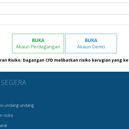
BUKA
BUKA
Akaun Perdagangan
Akaun Demo
an Risiko: Dagangan CFD melibatkan risiko kerugian yang ke
 SEGERA
si undang-undang
 risiko
arat