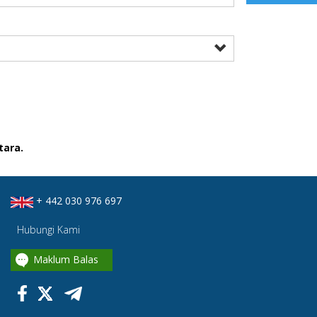
tara.
+ 442 030 976 697
Hubungi Kami
Maklum Balas