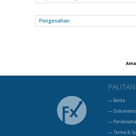
Pengesahan
Amar
PAUTAN
—
Berita
—
Dokumenta
—
Pendedahan
—
Terma & Sy