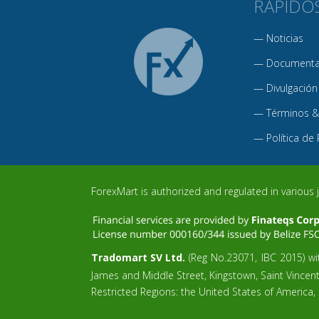
RÁPIDO
—
Noticias
—
Documentac
—
Divulgación
—
Términos &
—
Política de
ForexMart is authorized and regulated in various j
Tradomart SV Ltd.
(Reg No.23071, IBC 2015) wit
James and Middle Street, Kingstown, Saint Vincen
Restricted Regions: the United States of America,