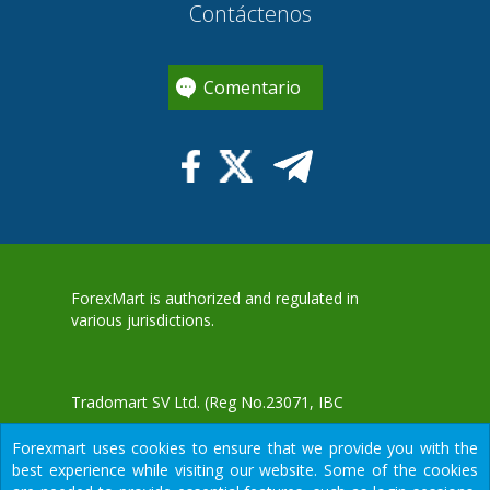
Contáctenos
Comentario
ForexMart is authorized and regulated in
various jurisdictions.
Tradomart SV Ltd.
(Reg No.23071, IBC
2015) with a registered office at First Floor,
Forexmart uses cookies to ensure that we provide you with the
SVG Teachers Co-operative Credit Union
aWS
best experience while visiting our website. Some of the cookies
Limited Uptown Building, Corner of James